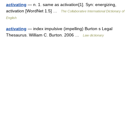
activating
— n. 1. same as activation[1]. Syn: energizing,
activation [WordNet 1.5] …
The Collaborative International Dictionary of
English
activating
— index impulsive (impelling) Burton s Legal
Thesaurus. William C. Burton. 2006 …
Law dictionary