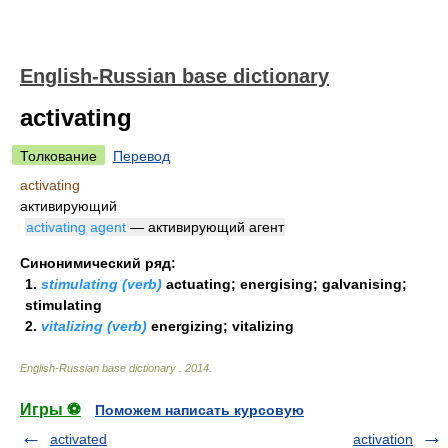
English-Russian base dictionary
activating
Толкование
Перевод
activating
активирующий
activating agent
— активирующий агент
Синонимический ряд:
1.
stimulating (verb)
actuating; energising; galvanising;
stimulating
2.
vitalizing (verb)
energizing; vitalizing
English-Russian base dictionary
.
2014
.
Игры ⚽
Поможем написать курсовую
activated
activation