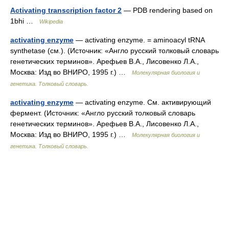
Activating transcription factor 2
— PDB rendering based on
1bhi …
Wikipedia
activating enzyme
— activating enzyme. = aminoacyl tRNA
synthetase (см.). (Источник: «Англо русский толковый словарь
генетических терминов». Арефьев В.А., Лисовенко Л.А.,
Москва: Изд во ВНИРО, 1995 г.) …
Молекулярная биология и
генетика. Толковый словарь.
activating enzyme
— activating enzyme. См. активирующий
фермент. (Источник: «Англо русский толковый словарь
генетических терминов». Арефьев В.А., Лисовенко Л.А.,
Москва: Изд во ВНИРО, 1995 г.) …
Молекулярная биология и
генетика. Толковый словарь.