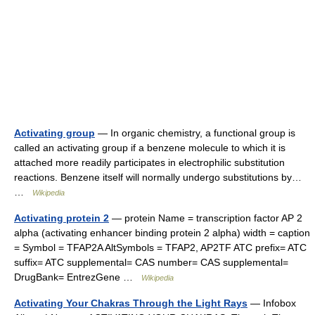
Activating group
— In organic chemistry, a functional group is
called an activating group if a benzene molecule to which it is
attached more readily participates in electrophilic substitution
reactions. Benzene itself will normally undergo substitutions by…
…
Wikipedia
Activating protein 2
— protein Name = transcription factor AP 2
alpha (activating enhancer binding protein 2 alpha) width = caption
= Symbol = TFAP2A AltSymbols = TFAP2, AP2TF ATC prefix= ATC
suffix= ATC supplemental= CAS number= CAS supplemental=
DrugBank= EntrezGene …
Wikipedia
Activating Your Chakras Through the Light Rays
— Infobox