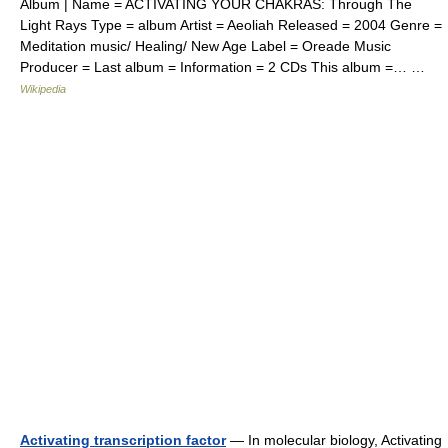
Album | Name = ACTIVATING YOUR CHAKRAS: Through The
Light Rays Type = album Artist = Aeoliah Released = 2004 Genre =
Meditation music/ Healing/ New Age Label = Oreade Music
Producer = Last album = Information = 2 CDs This album =… …
Wikipedia
Activating transcription factor
— In molecular biology, Activating