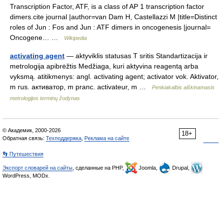
Transcription Factor, ATF, is a class of AP 1 transcription factor
dimers.cite journal |author=van Dam H, Castellazzi M |title=Distinct
roles of Jun : Fos and Jun : ATF dimers in oncogenesis |journal=
Oncogene… …
Wikipedia
activating agent
— aktyviklis statusas T sritis Standartizacija ir
metrologija apibrėžtis Medžiaga, kuri aktyvina reagentą arba
vyksmą. atitikmenys: angl. activating agent; activator vok. Aktivator,
m rus. активатор, m pranc. activateur, m …
Penkiakalbis aiškinamasis
metrologijos terminų žodynas
© Академик, 2000-2026
18+
Обратная связь:
Техподдержка
,
Реклама на сайте
👣 Путешествия
Экспорт словарей на сайты
, сделанные на PHP,
Joomla,
Drupal,
WordPress, MODx.